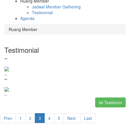
Ruang Member
Jadwal Member Gathering
Testimonial
Agenda
Ruang Member
Testimonial
""
--
""
--
Isi Testimoni
(current)
Prev
1
2
3
4
5
Next
Last