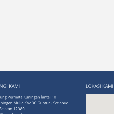
NGI KAMI
LOKASI KAMI
ng Permata Kuningan lantai 10
uningan Mulia Kav.9C Guntur - Setiabudi
 Selatan 12980