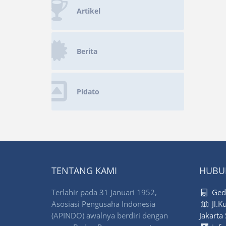
Artikel
Berita
Pidato
TENTANG KAMI
HUBU
Terlahir pada 31 Januari 1952,
Gedu
Asosiasi Pengusaha Indonesia
Jl.K
(APINDO) awalnya berdiri dengan
Jakarta