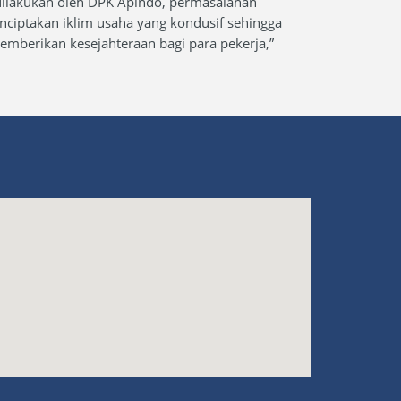
 dilakukan oleh DPK Apindo, permasalahan
nciptakan iklim usaha yang kondusif sehingga
berikan kesejahteraan bagi para pekerja,”