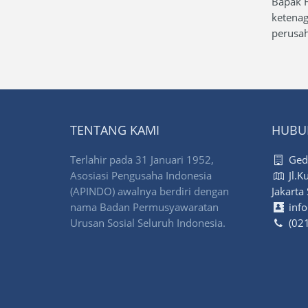
Bapak H
ketenag
perusah
TENTANG KAMI
HUBU
Terlahir pada 31 Januari 1952,
Gedu
Asosiasi Pengusaha Indonesia
Jl.K
(APINDO) awalnya berdiri dengan
Jakarta
nama Badan Permusyawaratan
info
Urusan Sosial Seluruh Indonesia.
(021