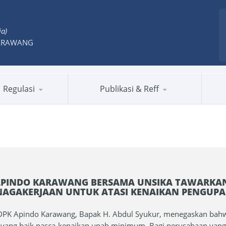
ia)
ARAWANG
Regulasi
Publikasi & Reff
APINDO KARAWANG BERSAMA UNSIKA TAWARKA
NAGAKERJAAN UNTUK ATASI KENAIKAN PENGUPA
DPK Apindo Karawang, Bapak H. Abdul Syukur, menegaskan bahw
 yang baik pasca-kenaikan upah minimum. Bagi perusahaan yang