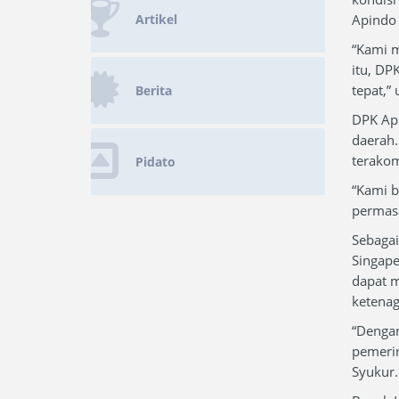
Artikel
Apindo 
“Kami 
itu, DP
tepat,”
Berita
DPK Api
daerah.
terakom
Pidato
“Kami b
permasa
Sebagai
Singape
dapat m
ketenag
“Dengan
pemerin
Syukur.