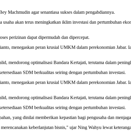
Bey Machmudin agar senantiasa sukses dalam pengabdiannya.
a usaha akan terus meningkatkan iklim investasi dan pertumbuhan eko
roses perizinan dapat dipermudah dan dipercepat.
anto, menegaskan peran krusial UMKM dalam perekonomian Jabar. Ia ber
d, mendorong optimalisasi Bandara Kertajati, terutama dalam peningk
tersediaan SDM berkualitas seiring dengan pertumbuhan investasi.
anto, menegaskan peran krusial UMKM dalam perekonomian Jabar. Ia ber
d, mendorong optimalisasi Bandara Kertajati, terutama dalam peningk
tersediaan SDM berkualitas seiring dengan pertumbuhan investasi.
ahan, yang dinilai memberikan kepastian bagi pengusaha dan menjaga st
 merencanakan keberlanjutan bisnis," ujar Ning Wahyu lewat keteranga