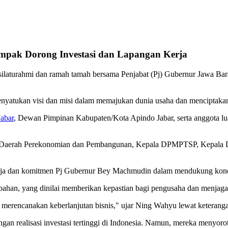
pak Dorong Investasi dan Lapangan Kerja
 silaturahmi dan ramah tamah bersama Penjabat (Pj) Gubernur Jawa Ba
yatukan visi dan misi dalam memajukan dunia usaha dan menciptakan 
abar
, Dewan Pimpinan Kabupaten/Kota Apindo Jabar, serta anggota lu
sten Daerah Perekonomian dan Pembangunan, Kepala DPMPTSP, Kepala D
erja dan komitmen Pj Gubernur Bey Machmudin dalam mendukung kondus
ahan, yang dinilai memberikan kepastian bagi pengusaha dan menjaga st
 merencanakan keberlanjutan bisnis," ujar Ning Wahyu lewat keteranga
gan realisasi investasi tertinggi di Indonesia. Namun, mereka menyoro