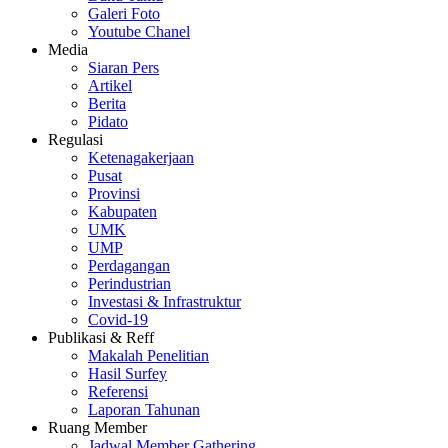
Galeri Foto
Youtube Chanel
Media
Siaran Pers
Artikel
Berita
Pidato
Regulasi
Ketenagakerjaan
Pusat
Provinsi
Kabupaten
UMK
UMP
Perdagangan
Perindustrian
Investasi & Infrastruktur
Covid-19
Publikasi & Reff
Makalah Penelitian
Hasil Surfey
Referensi
Laporan Tahunan
Ruang Member
Jadwal Member Gathering